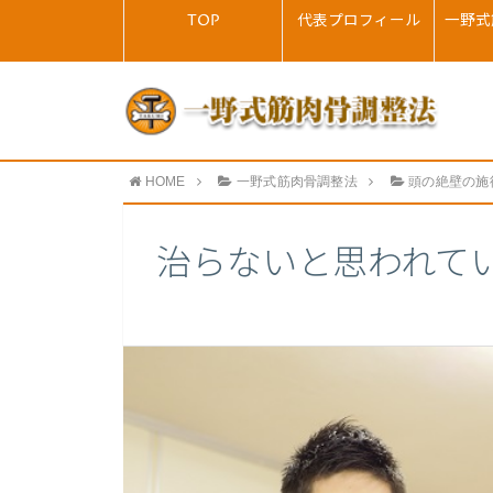
TOP
代表プロフィール
一野式
HOME
一野式筋肉骨調整法
頭の絶壁の施
治らないと思われて