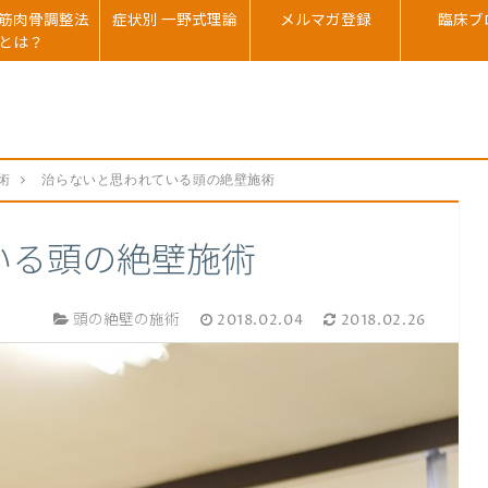
筋肉骨調整法
症状別 一野式理論
メルマガ登録
臨床ブ
とは？
術
治らないと思われている頭の絶壁施術
いる頭の絶壁施術
頭の絶壁の施術
2018.02.04
2018.02.26