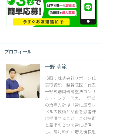
プロフィール
一野 恭範
役職：株式会社リボーン代
表取締役、整骨院匠：代表
一野式筋肉骨調整法コンサ
ルティング：代表、一野式
の治療方針は「常に最高レ
ベルの技術と話術を患者様
に提供すること」この技術
と話術の２つを常に提供
し、毎月紹介が増え優良患