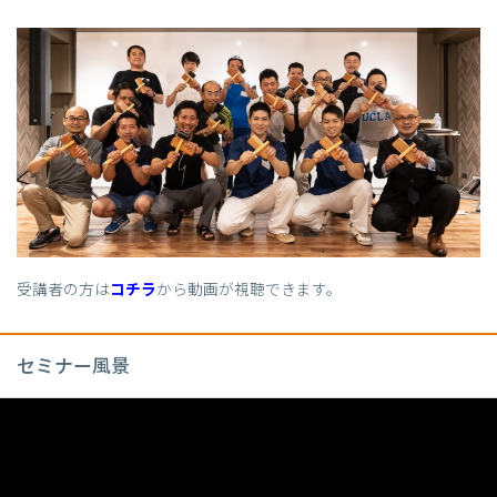
受講者の方は
コチラ
から動画が視聴できます。
セミナー風景
動
画
プ
レ