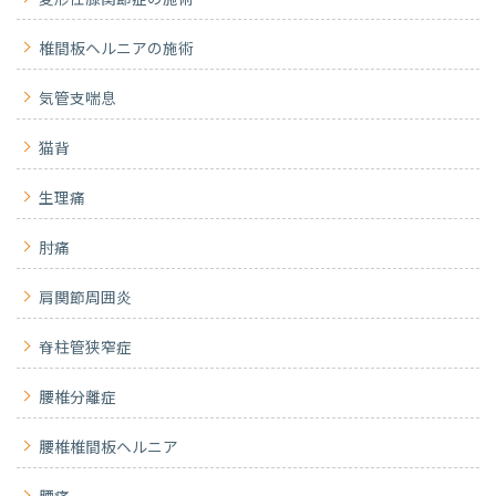
変形性膝関節症の施術
椎間板ヘルニアの施術
気管支喘息
猫背
生理痛
肘痛
肩関節周囲炎
脊柱管狭窄症
腰椎分離症
腰椎椎間板ヘルニア