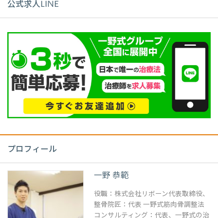
公式求人LINE
プロフィール
一野 恭範
役職：株式会社リボーン代表取締役、
整骨院匠：代表 一野式筋肉骨調整法
コンサルティング：代表、一野式の治