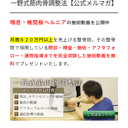
一野式筋肉骨調整法【公式メルマガ】
喘息・椎間板ヘルニア
の施術動画を公開中
月商８２０万円以上
を売上げる整骨院。その整骨
院で採用している
問診・検査・施術・アフタフォ
ロー・通院指導までを完全収録した施術動画を無
料
でプレゼントいたします。