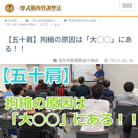
HOME
一野式筋肉骨調整法
変形性股関節症の施術
【五十肩】拘縮の原因は「大◯◯」にある！！
【五十肩】拘縮の原因は「大◯◯」にあ
る！！
変形性股関節症の施術
2022.06.16