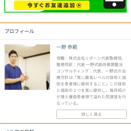
プロフィール
一野 恭範
役職：株式会社リボーン代表取締役、
整骨院匠：代表 一野式筋肉骨調整法
コンサルティング：代表、一野式の治
療方針は「常に最高レベルの技術と話
術を患者様に提供すること」この技術
と話術の２つを常に提供し、毎月紹介
が増え優良患者様で溢れた院運営を行
なっている。
詳しく見る