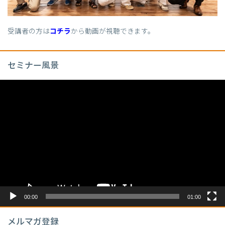
受講者の方は
コチラ
から動画が視聴できます。
セミナー風景
動
画
プ
レ
ー
ヤ
ー
00:00
01:00
メルマガ登録