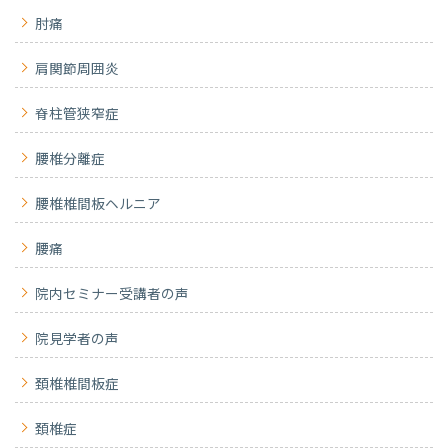
肘痛
肩関節周囲炎
脊柱管狭窄症
腰椎分離症
腰椎椎間板ヘルニア
腰痛
院内セミナー受講者の声
院見学者の声
頚椎椎間板症
頚椎症