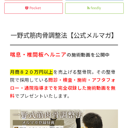
Pocket
feedly
一野式筋肉骨調整法【公式メルマガ】
喘息・椎間板ヘルニア
の施術動画を公開中
月商８２０万円以上
を売上げる整骨院。その整骨
院で採用している
問診・検査・施術・アフタフォ
ロー・通院指導までを完全収録した施術動画を無
料
でプレゼントいたします。