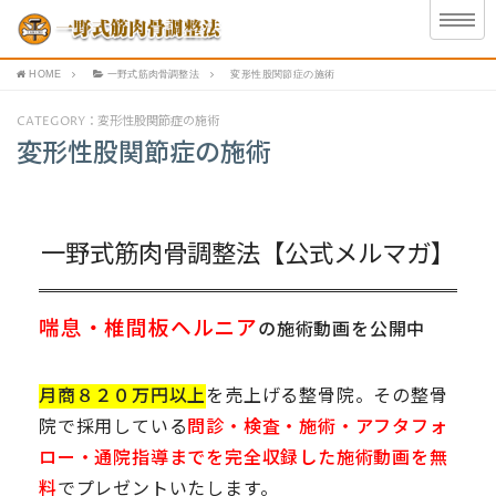
HOME
一野式筋肉骨調整法
変形性股関節症の施術
CATEGORY：変形性股関節症の施術
変形性股関節症の施術
一野式筋肉骨調整法【公式メルマガ】
喘息・椎間板ヘルニア
の施術動画を公開中
月商８２０万円以上
を売上げる整骨院。その整骨
院で採用している
問診・検査・施術・アフタフォ
ロー・通院指導までを完全収録した施術動画を無
料
でプレゼントいたします。