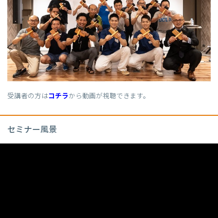
受講者の方は
コチラ
から動画が視聴できます。
セミナー風景
動
画
プ
レ
ー
ヤ