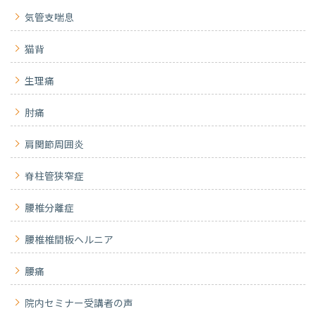
気管支喘息
猫背
生理痛
肘痛
肩関節周囲炎
脊柱管狭窄症
腰椎分離症
腰椎椎間板ヘルニア
腰痛
院内セミナー受講者の声