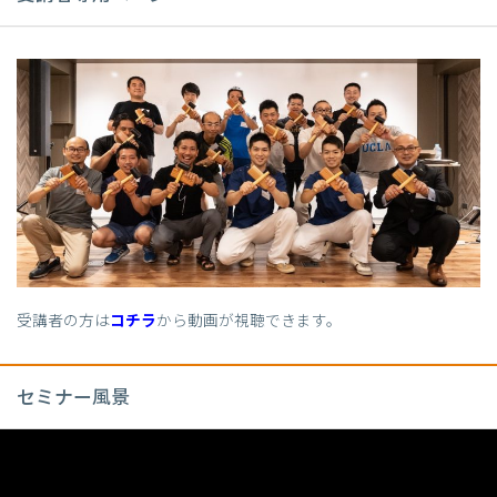
受講者の方は
コチラ
から動画が視聴できます。
セミナー風景
動
画
プ