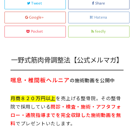
Tweet
Share
Google+
Hatena
Pocket
feedly
一野式筋肉骨調整法【公式メルマガ】
喘息・椎間板ヘルニア
の施術動画を公開中
月商８２０万円以上
を売上げる整骨院。その整骨
院で採用している
問診・検査・施術・アフタフォ
ロー・通院指導までを完全収録した施術動画を無
料
でプレゼントいたします。