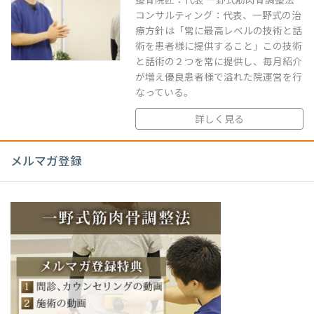
整骨院匠：代表 一野式筋肉骨調整法
コンサルティング：代表、一野式の治
療方針は「常に最高レベルの技術と話
術を患者様に提供すること」この技術
と話術の２つを常に提供し、毎月紹介
が増え優良患者様で溢れた院運営を行
なっている。
詳しく見る
メルマガ登録