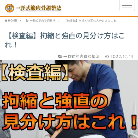
HOME
一野式筋肉骨調整法
【検査編】拘縮と強直の見分け方はこれ！
【検査編】拘縮と強直の見分け方はこ
れ！
一野式筋肉骨調整法
2022.12.14