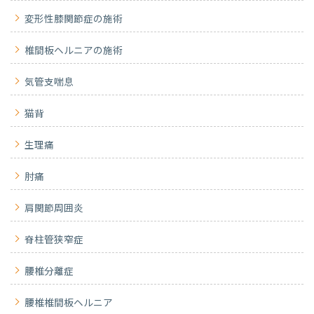
変形性膝関節症の施術
椎間板ヘルニアの施術
気管支喘息
猫背
生理痛
肘痛
肩関節周囲炎
脊柱管狭窄症
腰椎分離症
腰椎椎間板ヘルニア