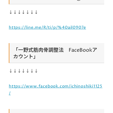
↓↓↓↓↓↓↓
https://line.me/R/ti/p/%40ail0907e
「一野式筋肉骨調整法 FaceBookア
カウント」
↓↓↓↓↓↓↓
https://www.facebook.com/ichinoshiki1125
/