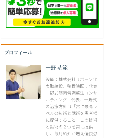
プロフィール
一野 恭範
役職：株式会社リボーン代
表取締役、整骨院匠：代表
一野式筋肉骨調整法コンサ
ルティング：代表、一野式
の治療方針は「常に最高レ
ベルの技術と話術を患者様
に提供すること」この技術
と話術の２つを常に提供
し、毎月紹介が増え優良患