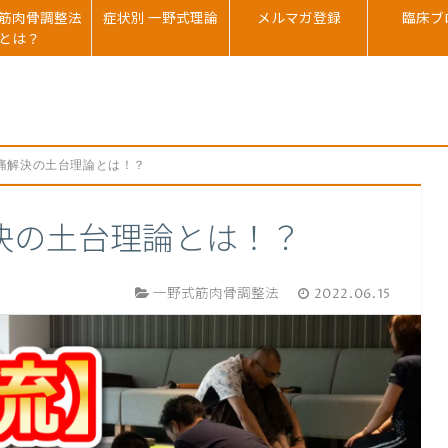
筋肉骨調整法
症状別 一野式理論
メルマガ登録
臨床ブ
とは？
痛解決の土台理論とは！？
決の土台理論とは！？
一野式筋肉骨調整法
2022.06.15