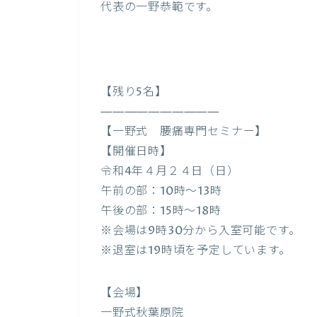
代表の一野恭範です。
【残り5名】
——————————
【一野式 腰痛専門セミナー】
【開催日時】
令和4年４月２４日（日）
午前の部：10時〜13時
午後の部：15時〜18時
※会場は9時30分から入室可能です。
※退室は19時頃を予定しています。
【会場】
一野式秋葉原院