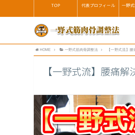
TOP
代表プロフィール
一野式
HOME
一野式筋肉骨調整法
【一野式流】腰
【一野式流】腰痛解