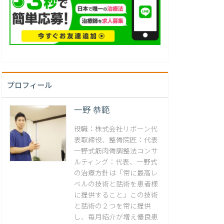
プロフィール
一野 恭範
役職：株式会社リボーン代
表取締役、整骨院匠：代表
一野式筋肉骨調整法コンサ
ルティング：代表、一野式
の治療方針は「常に最高レ
ベルの技術と話術を患者様
に提供すること」この技術
と話術の２つを常に提供
し、毎月紹介が増え優良患