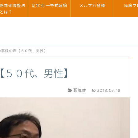
筋肉骨調整法
症状別 一野式理論
メルマガ登録
臨床ブ
とは？
お客様の声【５０代、男性】
【５０代、男性】
頚椎症
2018.03.18