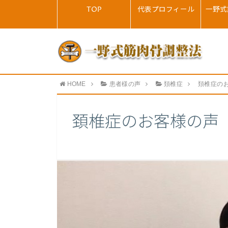
TOP
代表プロフィール
一野式
HOME
患者様の声
頚椎症
頚椎症の
頚椎症のお客様の声