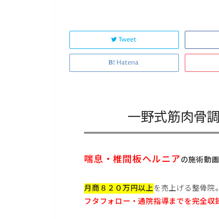
Tweet
Hatena
一野式筋肉骨
喘息・椎間板ヘルニア
の施術動
月商８２０万円以上
を売上げる整骨院
フタフォロー・通院指導までを完全収