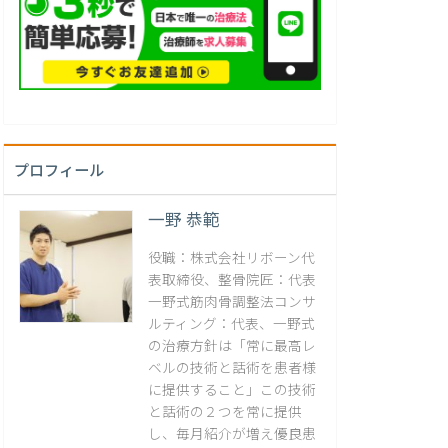
プロフィール
一野 恭範
役職：株式会社リボーン代
表取締役、整骨院匠：代表
一野式筋肉骨調整法コンサ
ルティング：代表、一野式
の治療方針は「常に最高レ
ベルの技術と話術を患者様
に提供すること」この技術
と話術の２つを常に提供
し、毎月紹介が増え優良患