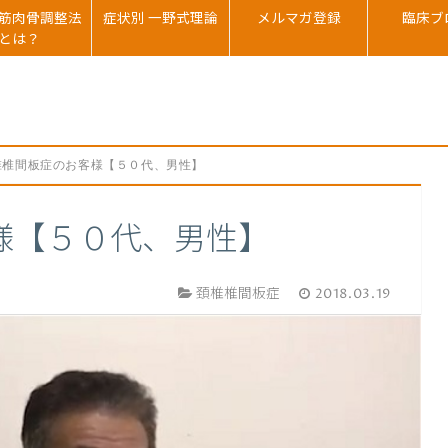
筋肉骨調整法
症状別 一野式理論
メルマガ登録
臨床ブ
とは？
椎椎間板症のお客様【５０代、男性】
様【５０代、男性】
頚椎椎間板症
2018.03.19