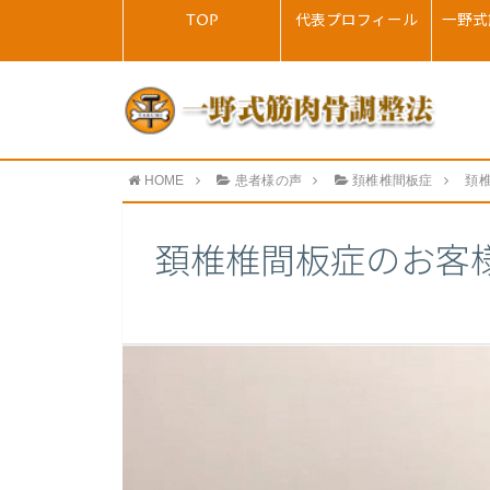
TOP
代表プロフィール
一野式
HOME
患者様の声
頚椎椎間板症
頚
頚椎椎間板症のお客