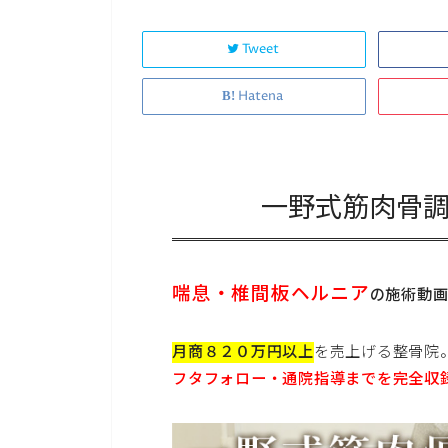
Tweet
Hatena
一野式筋肉骨
喘息・椎間板ヘルニア
の施術動
月商８２０万円以上
を売上げる整骨院
フタフォロー・通院指導までを完全収