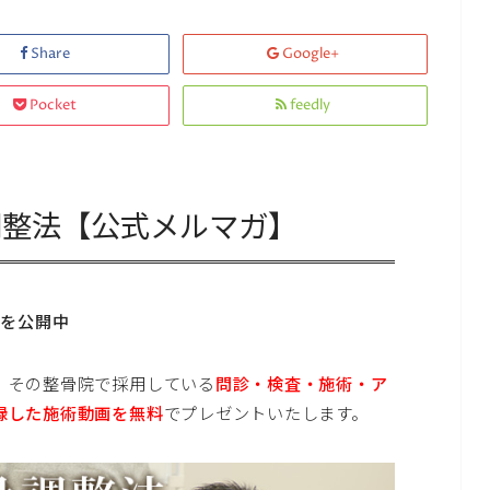
Share
Google+
Pocket
feedly
調整法【公式メルマガ】
画を公開中
。その整骨院で採用している
問診・検査・施術・ア
録した施術動画を無料
でプレゼントいたします。