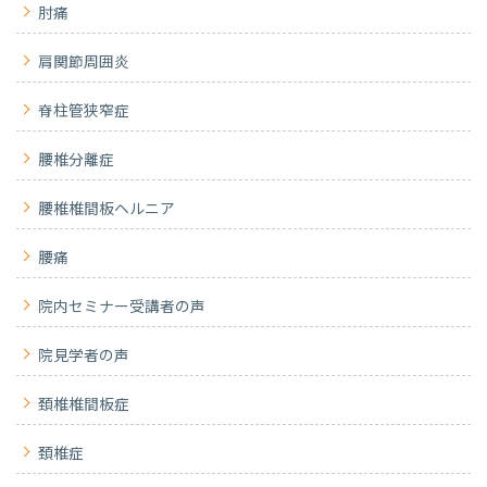
肘痛
肩関節周囲炎
脊柱管狭窄症
腰椎分離症
腰椎椎間板ヘルニア
腰痛
院内セミナー受講者の声
院見学者の声
頚椎椎間板症
頚椎症