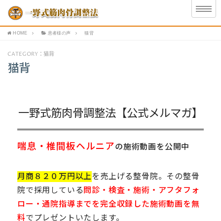
HOME
患者様の声
猫背
CATEGORY：猫背
猫背
一野式筋肉骨調整法【公式メルマガ】
喘息・椎間板ヘルニア
の施術動画を公開中
月商８２０万円以上
を売上げる整骨院。その整骨
院で採用している
問診・検査・施術・アフタフォ
ロー・通院指導までを完全収録した施術動画を無
料
でプレゼントいたします。