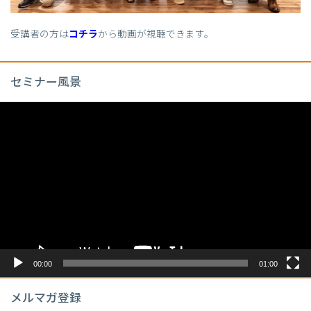
受講者の方は
コチラ
から動画が視聴できます。
セミナー風景
動
画
プ
レ
ー
ヤ
ー
00:00
01:00
メルマガ登録