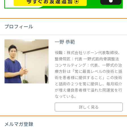
プロフィール
一野 恭範
役職：株式会社リボーン代表取締役、
整骨院匠：代表 一野式筋肉骨調整法
コンサルティング：代表、一野式の治
療方針は「常に最高レベルの技術と話
術を患者様に提供すること」この技術
と話術の２つを常に提供し、毎月紹介
が増え優良患者様で溢れた院運営を行
なっている。
詳しく見る
メルマガ登録