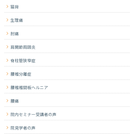
猫背
生理痛
肘痛
肩関節周囲炎
脊柱管狭窄症
腰椎分離症
腰椎椎間板ヘルニア
腰痛
院内セミナー受講者の声
院見学者の声