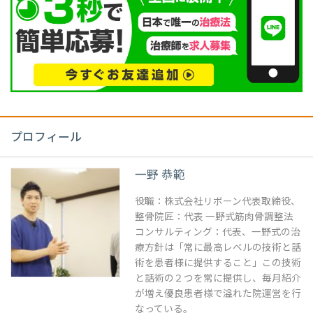
プロフィール
一野 恭範
役職：株式会社リボーン代表取締役、
整骨院匠：代表 一野式筋肉骨調整法
コンサルティング：代表、一野式の治
療方針は「常に最高レベルの技術と話
術を患者様に提供すること」この技術
と話術の２つを常に提供し、毎月紹介
が増え優良患者様で溢れた院運営を行
なっている。