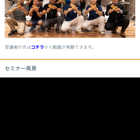
受講者の方は
コチラ
から動画が視聴できます。
セミナー風景
動
画
プ
レ
ー
ヤ
ー