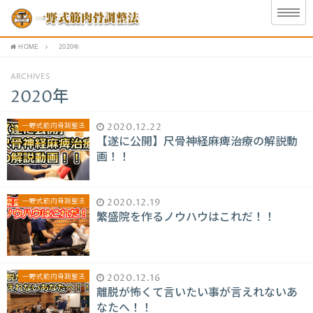
HOME
2020年
ARCHIVES
2020年
一野式筋肉骨調整法
2020.12.22
【遂に公開】尺骨神経麻痺治療の解説動
画！！
一野式筋肉骨調整法
2020.12.19
繁盛院を作るノウハウはこれだ！！
一野式筋肉骨調整法
2020.12.16
離脱が怖くて言いたい事が言えれないあ
なたへ！！