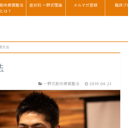
筋肉骨調整法
症状別 一野式理論
メルマガ登録
臨床ブ
とは？
用方法
法
一野式筋肉骨調整法
2019.04.23