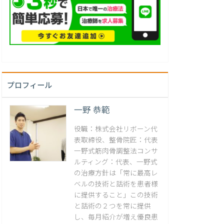
プロフィール
一野 恭範
役職：株式会社リボーン代
表取締役、整骨院匠：代表
一野式筋肉骨調整法コンサ
ルティング：代表、一野式
の治療方針は「常に最高レ
ベルの技術と話術を患者様
に提供すること」この技術
と話術の２つを常に提供
し、毎月紹介が増え優良患