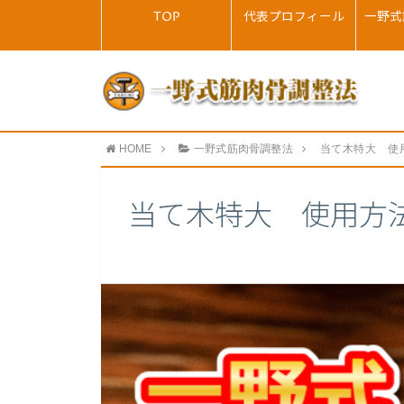
TOP
代表プロフィール
一野式
HOME
一野式筋肉骨調整法
当て木特大 使
当て木特大 使用方