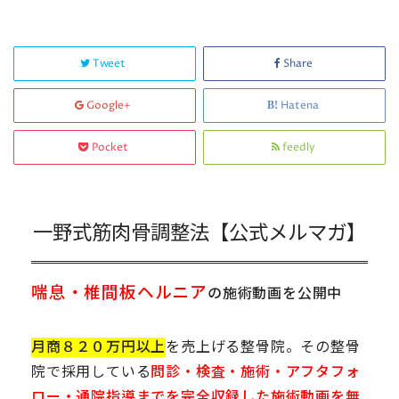
Tweet
Share
Google+
Hatena
Pocket
feedly
一野式筋肉骨調整法【公式メルマガ】
喘息・椎間板ヘルニア
の施術動画を公開中
月商８２０万円以上
を売上げる整骨院。その整骨
院で採用している
問診・検査・施術・アフタフォ
ロー・通院指導までを完全収録した施術動画を無