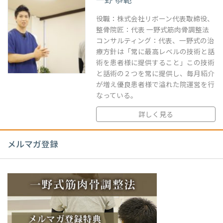
一野 恭範
役職：株式会社リボーン代表取締役、
整骨院匠：代表 一野式筋肉骨調整法
コンサルティング：代表、一野式の治
療方針は「常に最高レベルの技術と話
術を患者様に提供すること」この技術
と話術の２つを常に提供し、毎月紹介
が増え優良患者様で溢れた院運営を行
なっている。
詳しく見る
メルマガ登録