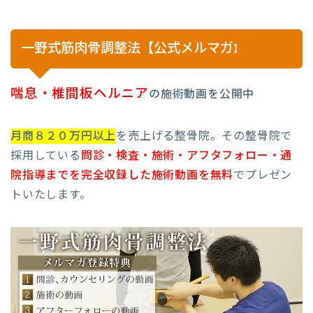
一野式筋肉骨調整法【公式メルマガ
】
喘息・椎間板ヘルニア
の施術動画を公開中
月商８２０万円以上
を売上げる整骨院。その整骨院で
採用している
問診・検査・施術・アフタフォロー・通
院指導までを完全収録した施術動画を無料
でプレゼン
トいたします。