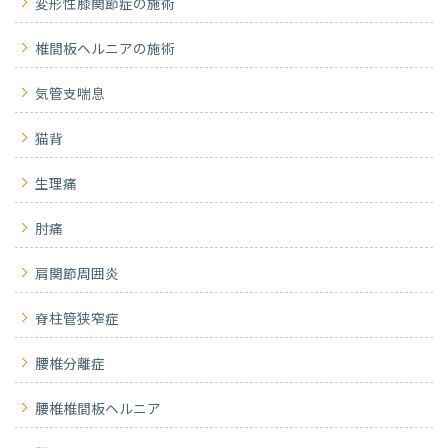
変形性膝関節症の施術
椎間板ヘルニアの施術
気管支喘息
猫背
生理痛
肘痛
肩関節周囲炎
脊柱管狭窄症
腰椎分離症
腰椎椎間板ヘルニア