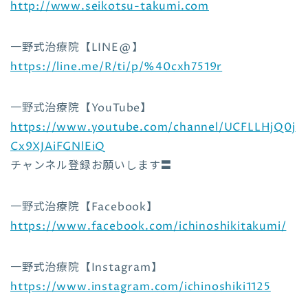
http://www.seikotsu-takumi.com
一野式治療院【LINE@】
https://line.me/R/ti/p/%40cxh7519r
一野式治療院【YouTube】
https://www.youtube.com/channel/UCFLLHjQ0j
Cx9XJAiFGNlEiQ
チャンネル登録お願いします〓
一野式治療院【Facebook】
https://www.facebook.com/ichinoshikitakumi/
一野式治療院【Instagram】
https://www.instagram.com/ichinoshiki1125