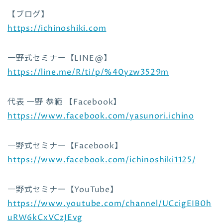
【ブログ】
https://ichinoshiki.com
一野式セミナー【LINE@】
https://line.me/R/ti/p/%40yzw3529m
代表 一野 恭範 【Facebook】
https://www.facebook.com/yasunori.ichino
一野式セミナー【Facebook】
https://www.facebook.com/ichinoshiki1125/
一野式セミナー【YouTube】
https://www.youtube.com/channel/UCcigEIB0h
uRW6kCxVCzJEvg