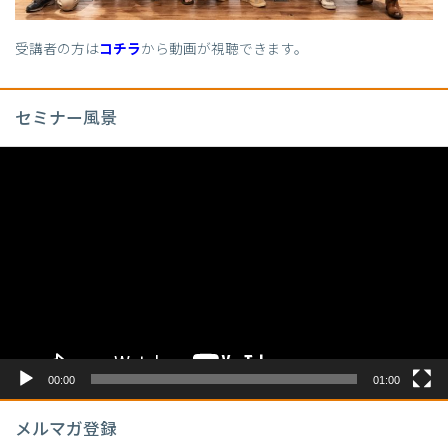
受講者の方は
コチラ
から動画が視聴できます。
セミナー風景
動
画
プ
レ
ー
ヤ
ー
00:00
01:00
メルマガ登録