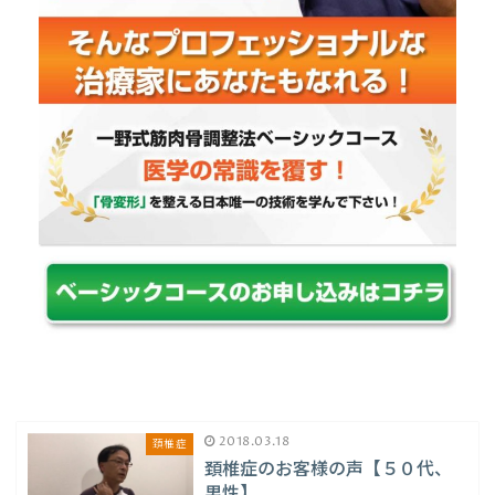
2018.03.18
頚椎症
頚椎症のお客様の声【５０代、
男性】