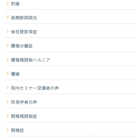
肘痛
肩関節周囲炎
脊柱管狭窄症
腰椎分離症
腰椎椎間板ヘルニア
腰痛
院内セミナー受講者の声
院見学者の声
頚椎椎間板症
頚椎症