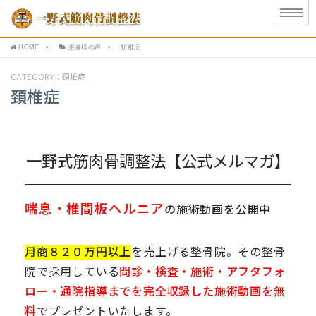
HOME
患者様の声
頚椎症
CATEGORY：頚椎症
頚椎症
一野式筋肉骨調整法【公式メルマガ】
喘息・椎間板ヘルニア
の施術動画を公開中
月商８２０万円以上
を売上げる整骨院。その整骨
院で採用している
問診・検査・施術・アフタフォ
ロー・通院指導までを完全収録した施術動画を無
料
でプレゼントいたします。