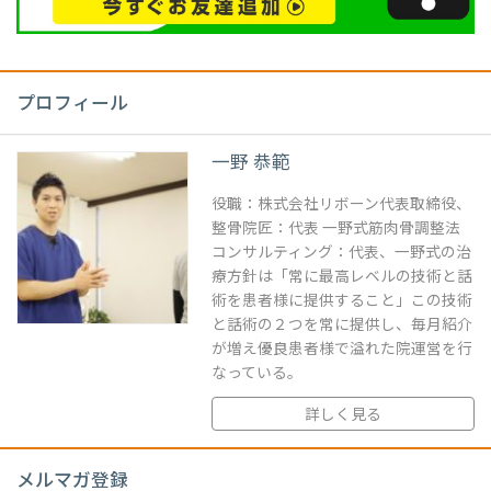
プロフィール
一野 恭範
役職：株式会社リボーン代表取締役、
整骨院匠：代表 一野式筋肉骨調整法
コンサルティング：代表、一野式の治
療方針は「常に最高レベルの技術と話
術を患者様に提供すること」この技術
と話術の２つを常に提供し、毎月紹介
が増え優良患者様で溢れた院運営を行
なっている。
詳しく見る
メルマガ登録