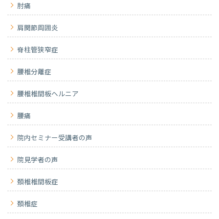
肘痛
肩関節周囲炎
脊柱管狭窄症
腰椎分離症
腰椎椎間板ヘルニア
腰痛
院内セミナー受講者の声
院見学者の声
頚椎椎間板症
頚椎症