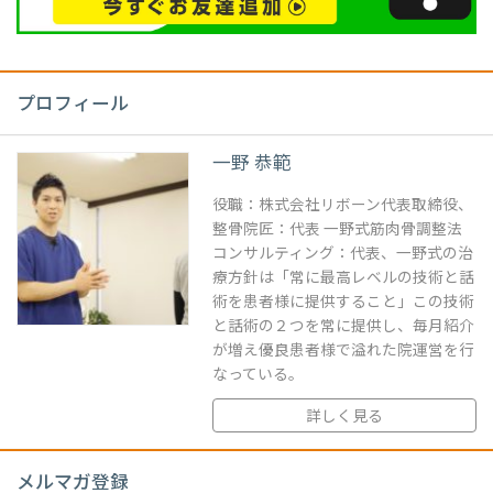
プロフィール
一野 恭範
役職：株式会社リボーン代表取締役、
整骨院匠：代表 一野式筋肉骨調整法
コンサルティング：代表、一野式の治
療方針は「常に最高レベルの技術と話
術を患者様に提供すること」この技術
と話術の２つを常に提供し、毎月紹介
が増え優良患者様で溢れた院運営を行
なっている。
詳しく見る
メルマガ登録