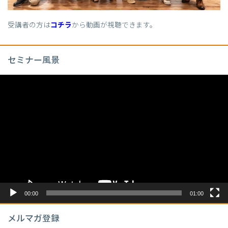
受講者の方は
コチラ
から動画が視聴できます。
セミナー風景
動
画
プ
レ
ー
ヤ
ー
00:00
01:00
メルマガ登録