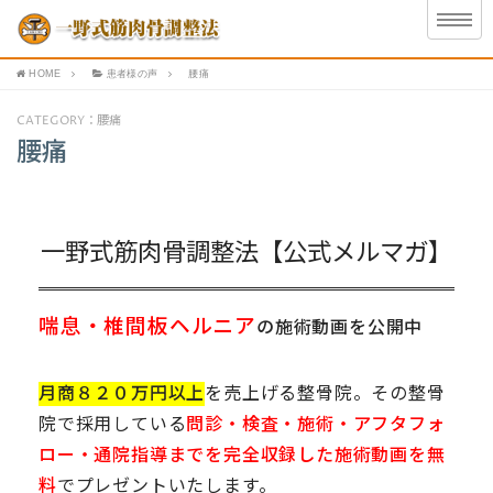
HOME
患者様の声
腰痛
CATEGORY：腰痛
腰痛
一野式筋肉骨調整法【公式メルマガ】
喘息・椎間板ヘルニア
の施術動画を公開中
月商８２０万円以上
を売上げる整骨院。その整骨
院で採用している
問診・検査・施術・アフタフォ
ロー・通院指導までを完全収録した施術動画を無
料
でプレゼントいたします。