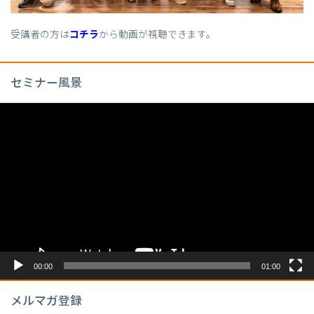
受講者の方は
コチラ
から動画が視聴できます。
セミナー風景
動
画
プ
レ
ー
ヤ
ー
00:00
01:00
メルマガ登録