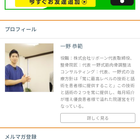
プロフィール
一野 恭範
役職：株式会社リボーン代表取締役、
整骨院匠：代表 一野式筋肉骨調整法
コンサルティング：代表、一野式の治
療方針は「常に最高レベルの技術と話
術を患者様に提供すること」この技術
と話術の２つを常に提供し、毎月紹介
が増え優良患者様で溢れた院運営を行
なっている。
詳しく見る
メルマガ登録