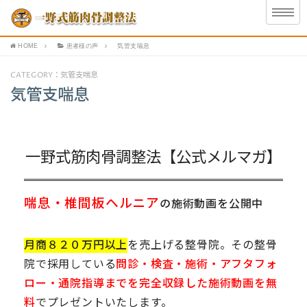
HOME
患者様の声
気管支喘息
CATEGORY：気管支喘息
気管支喘息
一野式筋肉骨調整法【公式メルマガ】
喘息・椎間板ヘルニア
の施術動画を公開中
月商８２０万円以上
を売上げる整骨院。その整骨
院で採用している
問診・検査・施術・アフタフォ
ロー・通院指導までを完全収録した施術動画を無
料
でプレゼントいたします。