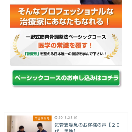
2018.03.19
気管支喘息
気管支喘息のお客様の声【２０
代、男性】