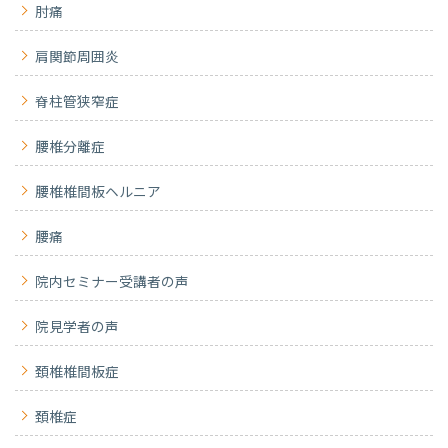
肘痛
肩関節周囲炎
脊柱管狭窄症
腰椎分離症
腰椎椎間板ヘルニア
腰痛
院内セミナー受講者の声
院見学者の声
頚椎椎間板症
頚椎症